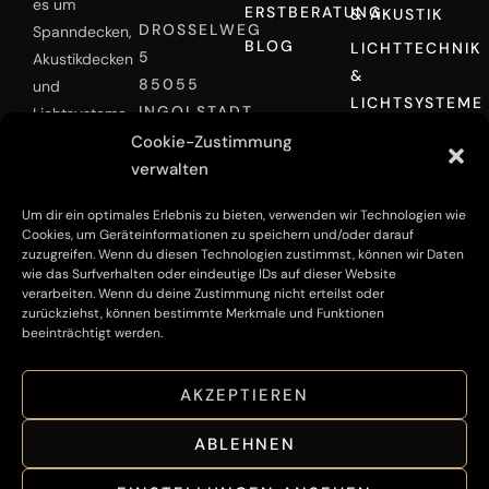
es um
ERSTBERATUNG
& AKUSTIK
DROSSELWEG
Spanndecken,
BLOG
LICHTTECHNIK
5
Akustikdecken
&
85055
und
LICHTSYSTEME
INGOLSTADT
Lichtsysteme
PERSÖNLICHES
Cookie-Zustimmung
geht. Wir
0173 9905968
ANGEBOT
verwalten
bieten Ihnen
INFO@DECKENINDESIGN.DE
ERHALTEN
eine
Um dir ein optimales Erlebnis zu bieten, verwenden wir Technologien wie
maßgeschneiderte
Cookies, um Geräteinformationen zu speichern und/oder darauf
Lösungen für
zuzugreifen. Wenn du diesen Technologien zustimmst, können wir Daten
wie das Surfverhalten oder eindeutige IDs auf dieser Website
jede
verarbeiten. Wenn du deine Zustimmung nicht erteilst oder
Raumsituation
zurückziehst, können bestimmte Merkmale und Funktionen
und sind Ihr
beeinträchtigt werden.
Spezialist für
die Montage
AKZEPTIEREN
von
hochwertigen
ABLEHNEN
Spanndecken.