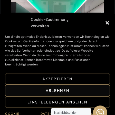
Cookie-Zustimmung
verwalten
Um dir ein optimales Erlebnis zu bieten, verwenden wir Technologien wie
Cookies, um Geräteinformationen zu speichern und/oder darauf
zuzugreifen. Wenn du diesen Technologien zustimmst, können wir Daten
wie das Surfverhalten oder eindeutige IDs auf dieser Website
verarbeiten. Wenn du deine Zustimmung nicht erteilst oder
Lichtspanndecken
zurückziehst, können bestimmte Merkmale und Funktionen
beeinträchtigt werden.
Indirekte & direkte Beleuchtung
AKZEPTIEREN
Stimmungsvolles Ambiente
ABLEHNEN
Energieeffizient
EINSTELLUNGEN ANSEHEN
SMART Home Ready
Nachricht senden
COOKIE-
DATENSCHUTZ –
IMPRESSUM –