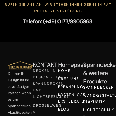
RUFEN SIE UNS AN, WIR STEHEN IHNEN GERNE IN RAT
UND TAT ZU VERFÜGUNG.
Telefon: (+49) 0173/9905968
KONTAKT
Homepage
Spanndecke
DECKEN IN
HOME
& weitere
Decken IN
DESIGN - IHR
ÜBER UNS
Produkte
Design ist Ihr
SPANNDECKEN
zuverlässiger
ERFAHRUNG
SPANNDECKEN
UND
Partner, wenn
KOSTENLOSE
WANDGESTALT
LICHTSPEZIALIST
es um
ERSTBERATUNG
& AKUSTIK
DROSSELWEG
Spanndecken,
BLOG
LICHTTECHNIK
5
Akustikdecken