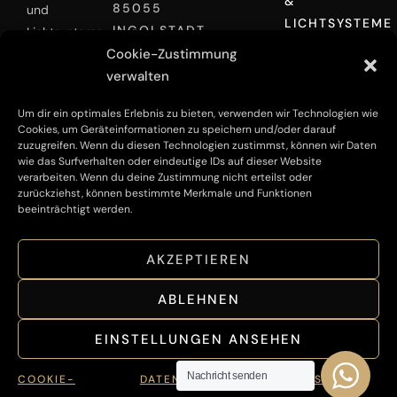
&
85055
und
LICHTSYSTEME
INGOLSTADT
Lichtsysteme
PERSÖNLICHES
Cookie-Zustimmung
geht. Wir
0173 9905968
ANGEBOT
verwalten
bieten Ihnen
INFO@DECKENINDESIGN.DE
ERHALTEN
eine
Um dir ein optimales Erlebnis zu bieten, verwenden wir Technologien wie
maßgeschneiderte
Cookies, um Geräteinformationen zu speichern und/oder darauf
Lösungen für
zuzugreifen. Wenn du diesen Technologien zustimmst, können wir Daten
wie das Surfverhalten oder eindeutige IDs auf dieser Website
jede
verarbeiten. Wenn du deine Zustimmung nicht erteilst oder
Raumsituation
zurückziehst, können bestimmte Merkmale und Funktionen
und sind Ihr
beeinträchtigt werden.
Spezialist für
die Montage
AKZEPTIEREN
von
hochwertigen
ABLEHNEN
Spanndecken.
EINSTELLUNGEN ANSEHEN
© Decken In Design 2026
Nachricht senden
COOKIE-
DATENSCHUTZ –
IMPRESSUM –
IM
AG
DA