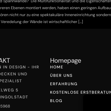
 Spannwände? Die Multifunktionalität und die Eigenschafte
reren Ebenen montiert werden, haben einen geringen Aufbau
n nicht nur zu eine spektakuläre Inneneinrichtung sondern 
Veredelung der Wände ist wirtschaftlicher […]
AKT
Homepage
 IN DESIGN - IHR
HOME
DECKEN UND
ÜBER UNS
PEZIALIST
ERFAHRUNG
ELWEG 5
KOSTENLOSE ERSTBERATU
INGOLSTADT
BLOG
05968