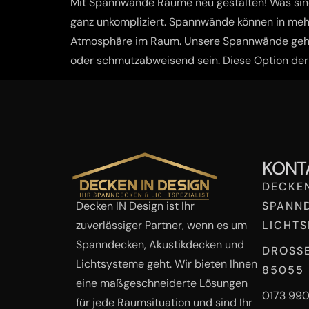
Mit Spannwände Räume neu gestalten! Was sind
ganz unkompliziert. Spannwände können in meh
Atmosphäre im Raum. Unsere Spannwände gehöre
oder schmutzabweisend sein. Diese Option der 
KONT
DECKEN
Decken IN Design ist Ihr
SPANN
zuverlässiger Partner, wenn es um
LICHTS
Spanndecken, Akustikdecken und
DROSS
Lichtsysteme geht. Wir bieten Ihnen
85055 
eine maßgeschneiderte Lösungen
0173 99
für jede Raumsituation und sind Ihr